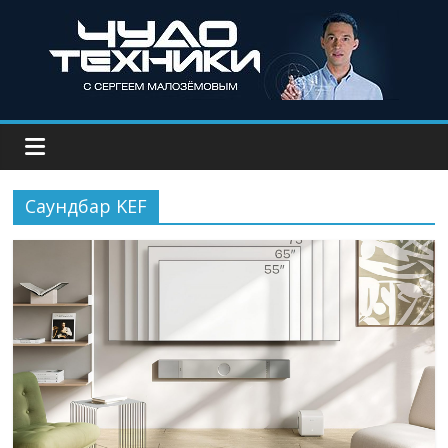
Саундбар KEF