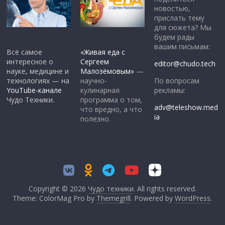
новостью,
прислать тему
для сюжета? Мы
будем рады
вашим письмам:
Всё самое
«Живая еда с
интересное о
Сергеем
editor@chudo.tech
науке, медицине и
Малозёмовым»
—
По вопросам
технологиях — на
научно-
рекламы:
YouTube-канале
кулинарная
Чудо Техники.
программа о том,
adv@teleshow.med
что вредно, а что
ia
полезно.
Copyright © 2026
Чудо техники
. All rights reserved.
Theme: ColorMag Pro by
Themegrill
. Powered by
WordPress
.