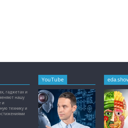
YouTube
eda.sho
х, гаджетах и
 меняют нашу
 и
ную технику и
достижениями