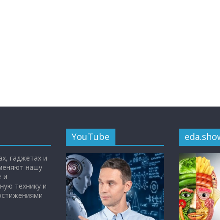
YouTube
eda.sho
х, гаджетах и
 меняют нашу
 и
ную технику и
достижениями