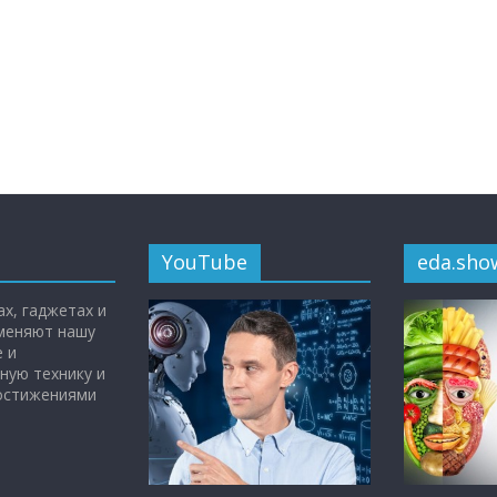
YouTube
eda.sho
х, гаджетах и
 меняют нашу
 и
ную технику и
достижениями