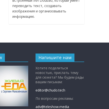
встроенный ИИ Doubao, который умеет
переводить текст, создавать
изображения и организовывать
информацию.
w
Напишите нам
Хотите поделиться
новостью, прислать тему
для сюжета? Мы будем рады
вашим письмам:
editor@chudo.tech
По вопросам рекламы:
adv@teleshow.media