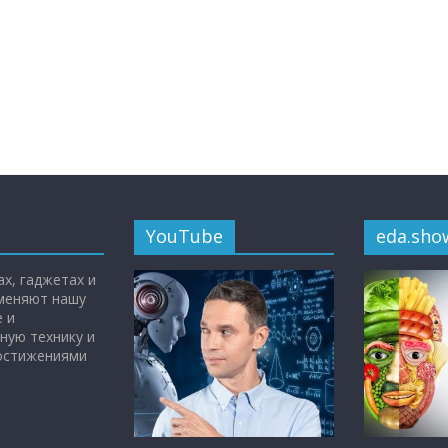
YouTube
eda.sho
х, гаджетах и
 меняют нашу
 и
ную технику и
достижениями