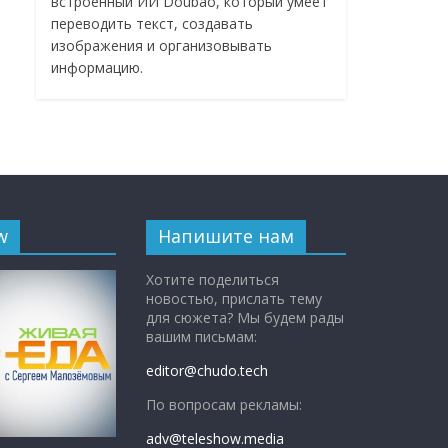
встроенный ИИ Doubao, который умеет
переводить текст, создавать
изображения и организовывать
информацию.
w
Напишите нам
Хотите поделиться
новостью, прислать тему
для сюжета? Мы будем рады
вашим письмам:
editor@chudo.tech
По вопросам рекламы:
adv@teleshow.media