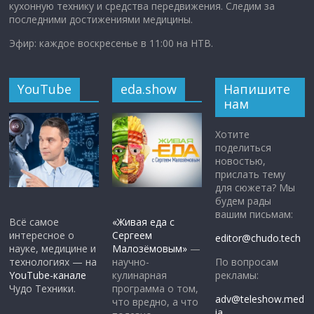
кухонную технику и средства передвижения. Следим за
последними достижениями медицины.
Эфир: каждое воскресенье в 11:00 на НТВ.
YouTube
eda.show
Напишите
нам
Хотите
поделиться
новостью,
прислать тему
для сюжета? Мы
будем рады
вашим письмам:
Всё самое
«Живая еда с
интересное о
Сергеем
editor@chudo.tech
науке, медицине и
Малозёмовым»
—
По вопросам
технологиях — на
научно-
рекламы:
YouTube-канале
кулинарная
Чудо Техники.
программа о том,
adv@teleshow.med
что вредно, а что
ia