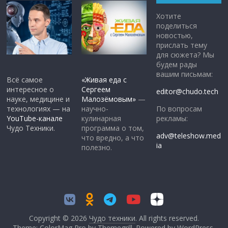
Хотите
поделиться
новостью,
прислать тему
для сюжета? Мы
будем рады
вашим письмам:
Всё самое
«Живая еда с
интересное о
Сергеем
editor@chudo.tech
науке, медицине и
Малозёмовым»
—
По вопросам
технологиях — на
научно-
рекламы:
YouTube-канале
кулинарная
Чудо Техники.
программа о том,
adv@teleshow.med
что вредно, а что
ia
полезно.
Copyright © 2026
Чудо техники
. All rights reserved.
Theme: ColorMag Pro by
Themegrill
. Powered by
WordPress
.