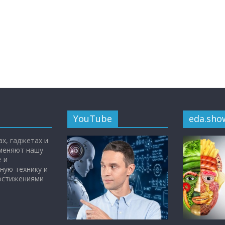
YouTube
eda.sho
х, гаджетах и
 меняют нашу
 и
ную технику и
достижениями