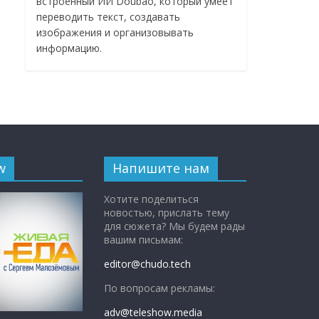
встроенный ИИ Doubao, который умеет
переводить текст, создавать
изображения и организовывать
информацию.
w
Напишите нам
Хотите поделиться
новостью, прислать тему
для сюжета? Мы будем рады
вашим письмам:
editor@chudo.tech
По вопросам рекламы:
adv@teleshow.media