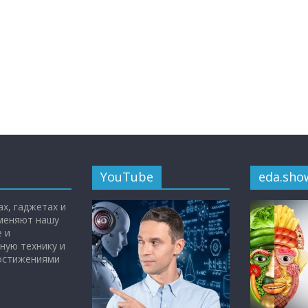
YouTube
eda.sho
х, гаджетах и
 меняют нашу
 и
ную технику и
достижениями