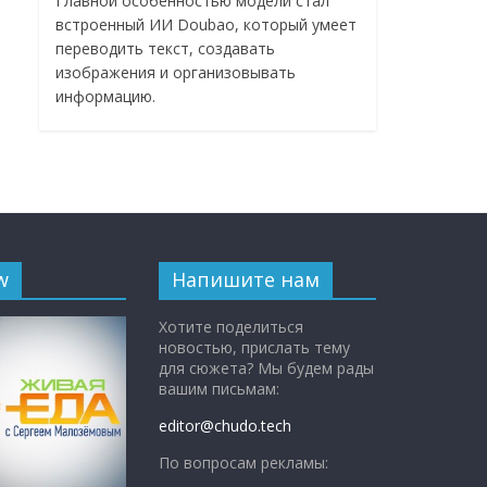
Главной особенностью модели стал
встроенный ИИ Doubao, который умеет
переводить текст, создавать
изображения и организовывать
информацию.
w
Напишите нам
Хотите поделиться
новостью, прислать тему
для сюжета? Мы будем рады
вашим письмам:
editor@chudo.tech
По вопросам рекламы: