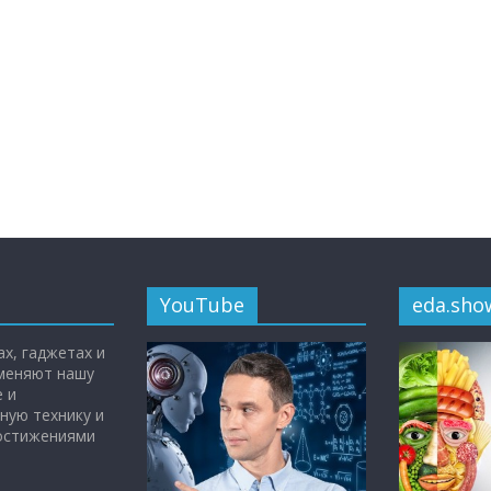
YouTube
eda.sho
х, гаджетах и
 меняют нашу
 и
ную технику и
достижениями