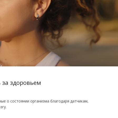
ь за здоровьем
ные о состоянии организма благодаря датчикам,
згу.