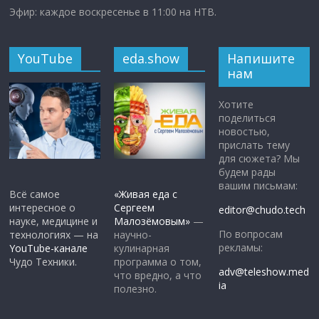
Эфир: каждое воскресенье в 11:00 на НТВ.
YouTube
eda.show
Напишите
нам
Хотите
поделиться
новостью,
прислать тему
для сюжета? Мы
будем рады
вашим письмам:
Всё самое
«Живая еда с
интересное о
Сергеем
editor@chudo.tech
науке, медицине и
Малозёмовым»
—
По вопросам
технологиях — на
научно-
рекламы:
YouTube-канале
кулинарная
Чудо Техники.
программа о том,
adv@teleshow.med
что вредно, а что
ia
полезно.