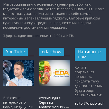
Мы рассказываем о новейших научных разработках,
гаджетах и технологиях, которые способны поменять и уже
меняют нашу жизнь. Мы испытываем на себе самые
интересные и впечатляющие гаджеты, бытовые приборы,
кухонную технику и средства передвижения. Следим за
последними достижениями медицины.
Эфир: каждое воскресенье в 11:00 на НТВ.
YouTube
eda.show
Напишите
нам
Хотите
поделиться
новостью,
прислать тему
для сюжета? Мы
будем рады
вашим письмам:
Всё самое
«Живая еда с
интересное о
Сергеем
editor@chudo.tech
науке, медицине и
Малозёмовым»
—