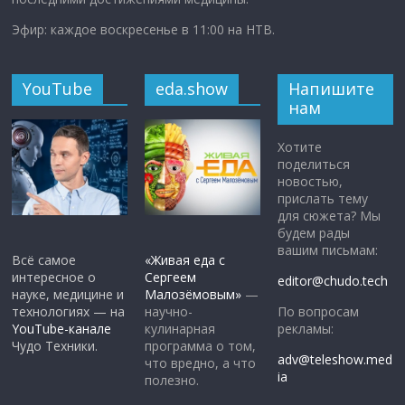
Эфир: каждое воскресенье в 11:00 на НТВ.
YouTube
eda.show
Напишите
нам
Хотите
поделиться
новостью,
прислать тему
для сюжета? Мы
будем рады
вашим письмам:
Всё самое
«Живая еда с
интересное о
Сергеем
editor@chudo.tech
науке, медицине и
Малозёмовым»
—
По вопросам
технологиях — на
научно-
рекламы:
YouTube-канале
кулинарная
Чудо Техники.
программа о том,
adv@teleshow.med
что вредно, а что
ia
полезно.