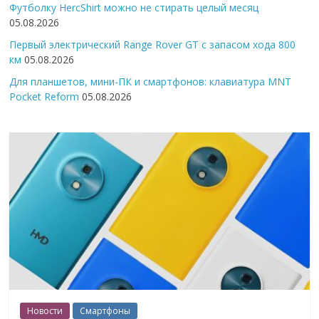
Футболку HercShirt можно не стирать целый месяц
05.08.2026
Первый электрический Range Rover GT с запасом хода 800
км
05.08.2026
Для планшетов, мини-ПК и смартфонов: клавиатура MNT
Pocket Reform
05.08.2026
Новости
Смартфоны