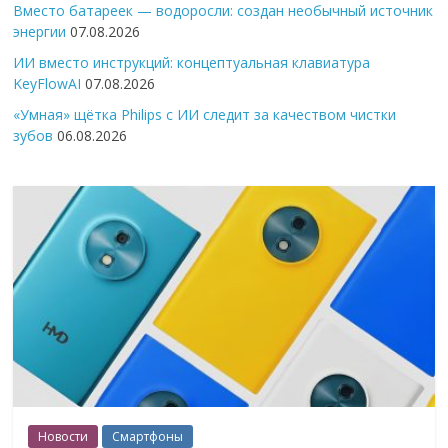
Вместо батареек — водоросли: создан необычный источник
энергии
07.08.2026
ИИ вместо инструкций: концептуальная клавиатура
KeyFlowAI
07.08.2026
«Умная» щётка Philips с ИИ следит за качеством чистки
зубов
06.08.2026
Новости
Смартфоны