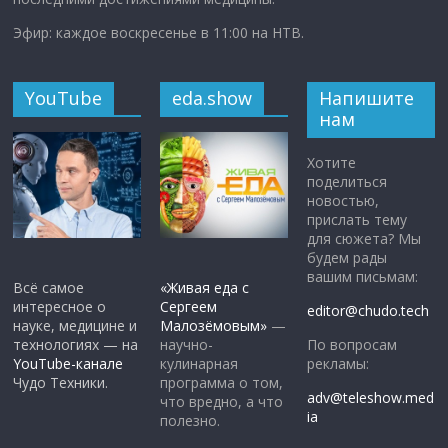
Эфир: каждое воскресенье в 11:00 на НТВ.
YouTube
eda.show
Напишите
нам
Хотите
поделиться
новостью,
прислать тему
для сюжета? Мы
будем рады
вашим письмам:
Всё самое
«Живая еда с
интересное о
Сергеем
editor@chudo.tech
науке, медицине и
Малозёмовым»
—
По вопросам
технологиях — на
научно-
рекламы:
YouTube-канале
кулинарная
Чудо Техники.
программа о том,
adv@teleshow.med
что вредно, а что
ia
полезно.