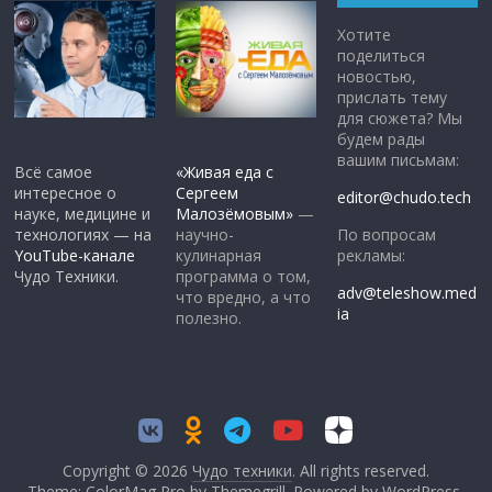
Хотите
поделиться
новостью,
прислать тему
для сюжета? Мы
будем рады
вашим письмам:
Всё самое
«Живая еда с
интересное о
Сергеем
editor@chudo.tech
науке, медицине и
Малозёмовым»
—
По вопросам
технологиях — на
научно-
рекламы:
YouTube-канале
кулинарная
Чудо Техники.
программа о том,
adv@teleshow.med
что вредно, а что
ia
полезно.
Copyright © 2026
Чудо техники
. All rights reserved.
Theme: ColorMag Pro by
Themegrill
. Powered by
WordPress
.