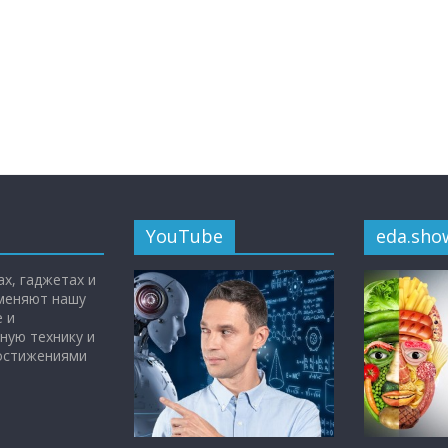
YouTube
eda.sho
х, гаджетах и
 меняют нашу
 и
ную технику и
достижениями