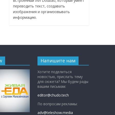
встроенный ИИ Doubao, который умеет
переводить текст, создавать
изображения и организовывать
информацию.
w
Напишите нам
Хотите поделиться
новостью, прислать тему
для сюжета? Мы будем рады
вашим письмам:
editor@chudo.tech
По вопросам рекламы:
adv@teleshow.media