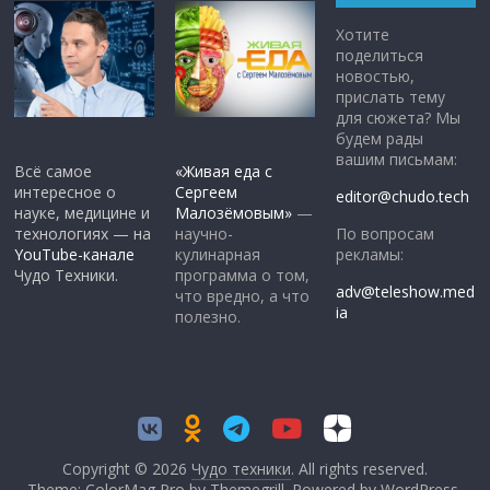
Хотите
поделиться
новостью,
прислать тему
для сюжета? Мы
будем рады
вашим письмам:
Всё самое
«Живая еда с
интересное о
Сергеем
editor@chudo.tech
науке, медицине и
Малозёмовым»
—
По вопросам
технологиях — на
научно-
рекламы:
YouTube-канале
кулинарная
Чудо Техники.
программа о том,
adv@teleshow.med
что вредно, а что
ia
полезно.
Copyright © 2026
Чудо техники
. All rights reserved.
Theme: ColorMag Pro by
Themegrill
. Powered by
WordPress
.