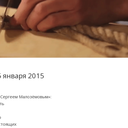
5 января 2015
с Сергеем Малозёмовым»:
ть
р
астоящих