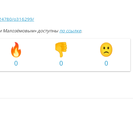
m24780/o316299/
еем Малозёмовым» доступны
по ссылке
.
0
0
0