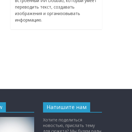
встроенный ИИ Doubao, который умеет
переводить текст, создавать
изображения и организовывать
информацию.
w
Напишите нам
Хотите поделиться
новостью, прислать тему
для сюжета? Мы будем рады