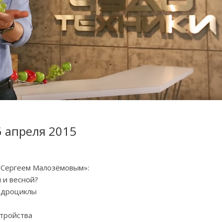
6 апреля 2015
с Сергеем Малозёмовым»:
й и весной?
адроциклы
стройства