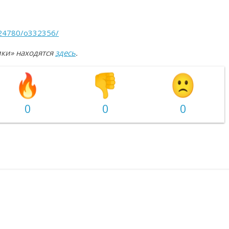
m24780/o332356/
ики» находятся
здесь
.
0
0
0