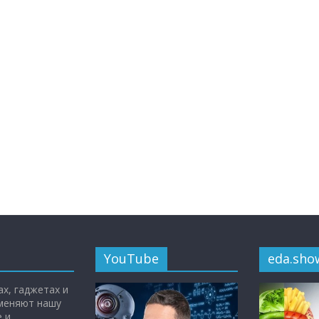
YouTube
eda.sho
х, гаджетах и
 меняют нашу
 и