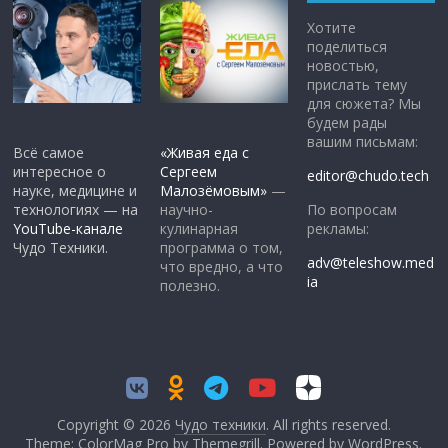
Хотите
поделиться
новостью,
прислать тему
для сюжета? Мы
будем рады
вашим письмам:
Всё самое
«Живая еда с
интересное о
Сергеем
editor@chudo.tech
науке, медицине и
Малозёмовым»
—
По вопросам
технологиях — на
научно-
рекламы:
YouTube-канале
кулинарная
Чудо Техники.
программа о том,
adv@teleshow.med
что вредно, а что
ia
полезно.
Copyright © 2026
Чудо техники
. All rights reserved.
Theme: ColorMag Pro by
Themegrill
. Powered by
WordPress
.