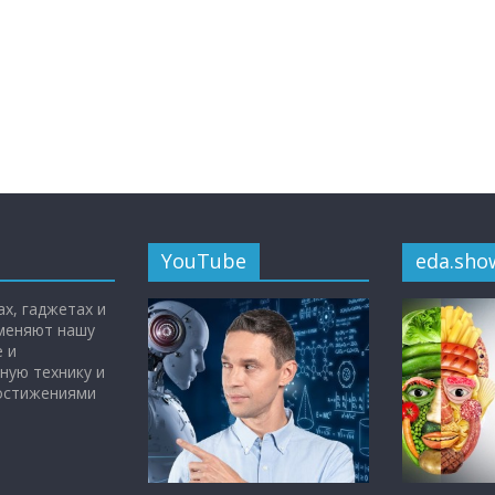
YouTube
eda.sho
х, гаджетах и
 меняют нашу
 и
ную технику и
достижениями