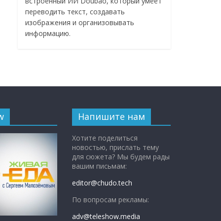
встроенный ИИ Doubao, который умеет
переводить текст, создавать
изображения и организовывать
информацию.
w
Напишите нам
Хотите поделиться
новостью, прислать тему
для сюжета? Мы будем рады
вашим письмам:
editor@chudo.tech
По вопросам рекламы:
adv@teleshow.media