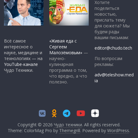
Хотите
поделиться
новостью,
прислать тему
для сюжета? Мы
будем рады
вашим письмам:
Всё самое
«Живая еда с
интересное о
Сергеем
editor@chudo.tech
науке, медицине и
Малозёмовым»
—
По вопросам
технологиях — на
научно-
рекламы:
YouTube-канале
кулинарная
Чудо Техники.
программа о том,
adv@teleshow.med
что вредно, а что
ia
полезно.
Copyright © 2026
Чудо техники
. All rights reserved.
Theme: ColorMag Pro by
Themegrill
. Powered by
WordPress
.