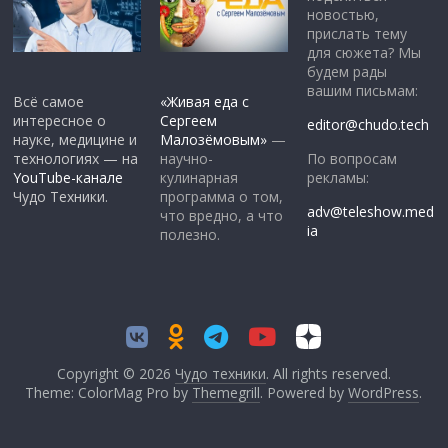
новостью,
прислать тему
для сюжета? Мы
будем рады
вашим письмам:
Всё самое
«Живая еда с
интересное о
Сергеем
editor@chudo.tech
науке, медицине и
Малозёмовым»
—
По вопросам
технологиях — на
научно-
рекламы:
YouTube-канале
кулинарная
Чудо Техники.
программа о том,
adv@teleshow.med
что вредно, а что
ia
полезно.
Copyright © 2026
Чудо техники
. All rights reserved.
Theme: ColorMag Pro by
Themegrill
. Powered by
WordPress
.