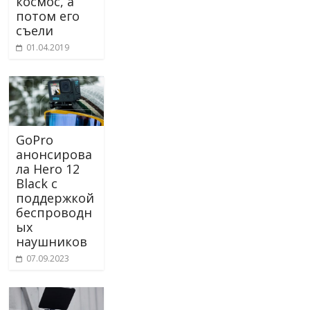
космос, а
потом его
съели
01.04.2019
GoPro
анонсирова
ла Hero 12
Black с
поддержкой
беспроводн
ых
наушников
07.09.2023