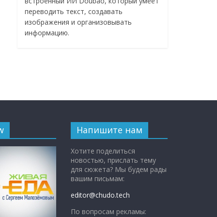
встроенный ИИ Doubao, который умеет
переводить текст, создавать
изображения и организовывать
информацию.
w
Напишите нам
Хотите поделиться
новостью, прислать тему
для сюжета? Мы будем рады
вашим письмам:
editor@chudo.tech
По вопросам рекламы: