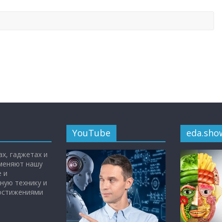
YouTube
eda.sho
х, гаджетах и
 меняют нашу
 и
ную технику и
достижениями