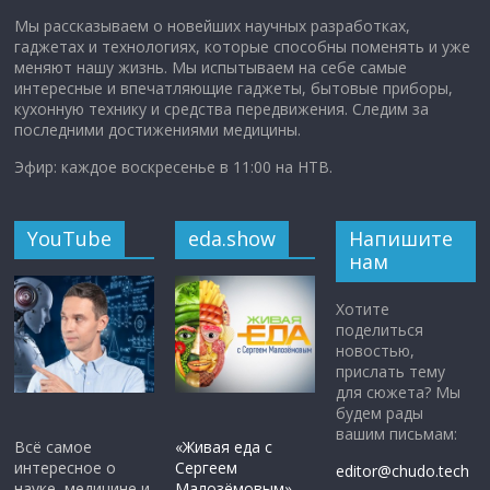
Мы рассказываем о новейших научных разработках,
гаджетах и технологиях, которые способны поменять и уже
меняют нашу жизнь. Мы испытываем на себе самые
интересные и впечатляющие гаджеты, бытовые приборы,
кухонную технику и средства передвижения. Следим за
последними достижениями медицины.
Эфир: каждое воскресенье в 11:00 на НТВ.
YouTube
eda.show
Напишите
нам
Хотите
поделиться
новостью,
прислать тему
для сюжета? Мы
будем рады
вашим письмам:
Всё самое
«Живая еда с
интересное о
Сергеем
editor@chudo.tech
науке, медицине и
Малозёмовым»
—