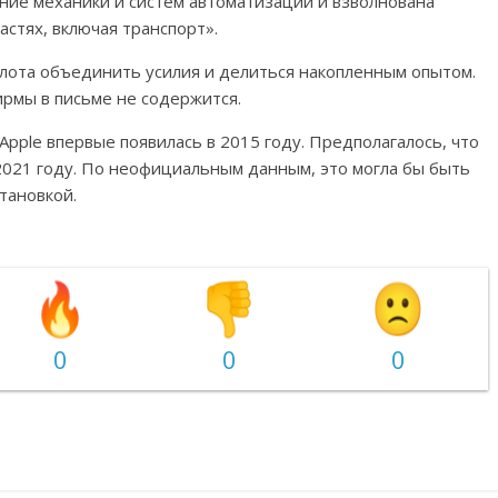
ние механики и систем автоматизации и взволнована
стях, включая транспорт».
илота объединить усилия и делиться накопленным опытом.
ирмы в письме не содержится.
pple впервые появилась в 2015 году. Предполагалось, что
2021 году. По неофициальным данным, это могла бы быть
тановкой.
0
0
0