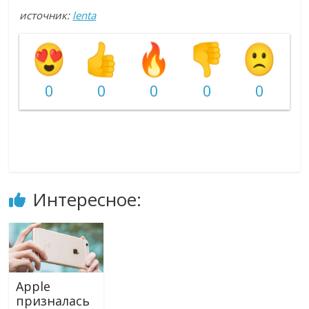
источник:
lenta
0
0
0
0
0
Интересное:
Apple
призналась