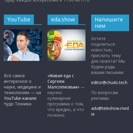
YouTube
eda.show
Напишите
нам
Хотите
поделиться
новостью,
прислать тему
для сюжета? Мы
будем рады
вашим письмам:
Всё самое
«Живая еда с
интересное о
Сергеем
editor@chudo.tech
науке, медицине и
Малозёмовым»
—
По вопросам
технологиях — на
научно-
рекламы:
YouTube-канале
кулинарная
Чудо Техники.
программа о том,
adv@teleshow.med
что вредно, а что
ia
полезно.