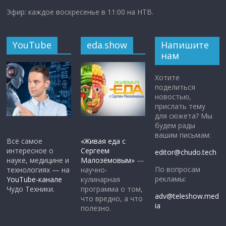
Эфир: каждое воскресенье в 11:00 на НТВ.
YouTube
eda.show
Напишите
нам
Хотите
поделиться
новостью,
прислать тему
для сюжета? Мы
будем рады
вашим письмам:
Всё самое
«Живая еда с
интересное о
Сергеем
editor@chudo.tech
науке, медицине и
Малозёмовым»
—
По вопросам
технологиях — на
научно-
рекламы:
YouTube-канале
кулинарная
Чудо Техники.
программа о том,
adv@teleshow.med
что вредно, а что
ia
полезно.