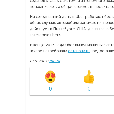
седанов S-Class с системой автономного вож
несколько лет, а общая стоимость проекта с
На сегодняшний день в Uber работают бес
обоих случаях автомобили занимаются непо
действует в Питтсбурге, США, для вызова б
категорию uberX.
В конце 2016 года Uber вывел машины с авт
вскоре потребовали
остановить
предоставле
источник:
motor
0
0