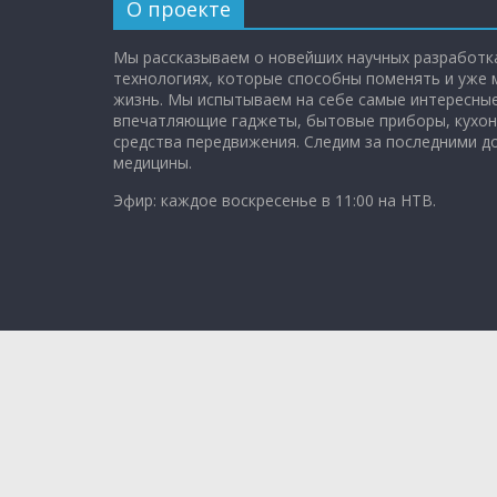
О проекте
Мы рассказываем о новейших научных разработка
технологиях, которые способны поменять и уже
жизнь. Мы испытываем на себе самые интересные
впечатляющие гаджеты, бытовые приборы, кухон
средства передвижения. Следим за последними 
медицины.
Эфир: каждое воскресенье в 11:00 на НТВ.
Copyright © 2026
Чудо техники
. All rights reserved.
Theme: ColorMag Pro by
Themegrill
. Powered by
Wo