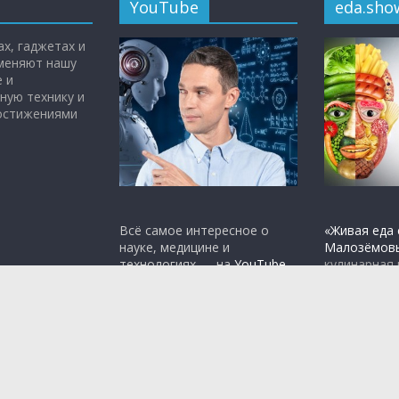
YouTube
eda.sho
х, гаджетах и
 меняют нашу
 и
ную технику и
достижениями
Всё самое интересное о
«Живая еда 
науке, медицине и
Малозёмов
технологиях — на
YouTube-
кулинарная
канале
Чудо Техники.
том, что вр
полезно.
rdPress
.