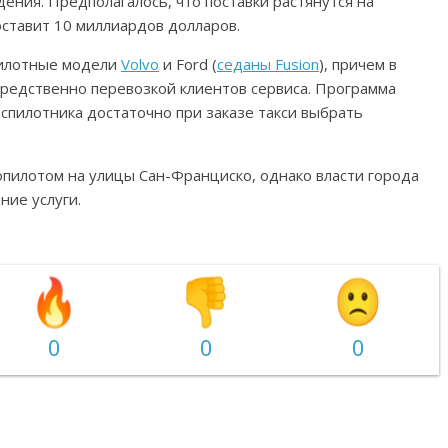
дения. Предполагалось, что поставки растянутся на
оставит 10 миллиардов долларов.
пилотные модели
Volvo
и Ford (
седаны Fusion
), причем в
средственно перевозкой клиентов сервиса. Программа
еспилотника достаточно при заказе такси выбрать
опилотом на улицы Сан-Франциско, однако власти города
ние услуги.
0
0
0