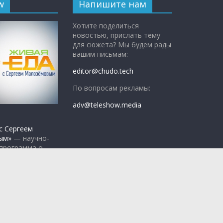
w
Напишите нам
Хотите поделиться
новостью, прислать тему
для сюжета? Мы будем рады
вашим письмам:
editor@chudo.tech
По вопросам рекламы:
adv@teleshow.media
с Сергеем
ым»
— научно-
 программа о
едно, а что