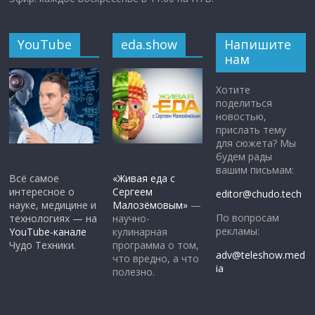
YouTube
eda.show
Напишите
нам
Хотите
поделиться
новостью,
прислать тему
для сюжета? Мы
будем рады
вашим письмам:
Всё самое
«Живая еда с
интересное о
Сергеем
editor@chudo.tech
науке, медицине и
Малозёмовым»
—
По вопросам
технологиях — на
научно-
рекламы:
YouTube-канале
кулинарная
Чудо Техники.
программа о том,
adv@teleshow.med
что вредно, а что
ia
полезно.