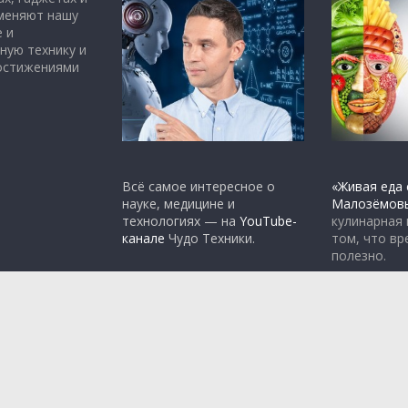
 меняют нашу
 и
ную технику и
достижениями
Всё самое интересное о
«Живая еда 
науке, медицине и
Малозёмов
технологиях — на
YouTube-
кулинарная
канале
Чудо Техники.
том, что вр
полезно.
rdPress
.