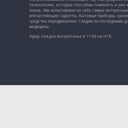
технологиях, которые способны поменять и уже
жизнь. Мы испытываем на себе самые интересные
впечатляющие гаджеты, бытовые приборы, кухон
средства передвижения. Следим за последними 
медицины.
Эфир: каждое воскресенье в 11:00 на НТВ.
Copyright © 2026
Чудо техники
. All rights reserved.
Theme: ColorMag Pro by
Themegrill
. Powered by
Wo