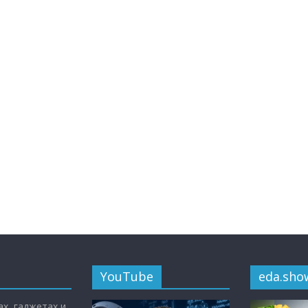
YouTube
eda.sho
х, гаджетах и