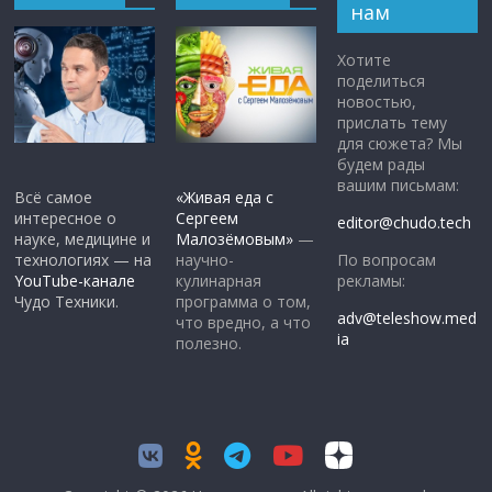
нам
Хотите
поделиться
новостью,
прислать тему
для сюжета? Мы
будем рады
вашим письмам:
Всё самое
«Живая еда с
интересное о
Сергеем
editor@chudo.tech
науке, медицине и
Малозёмовым»
—
По вопросам
технологиях — на
научно-
рекламы:
YouTube-канале
кулинарная
Чудо Техники.
программа о том,
adv@teleshow.med
что вредно, а что
ia
полезно.