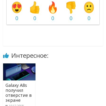
0
0
0
0
0
Интересное:
Galaxy A8s
получил
отверстие в
экране
10.12.2018