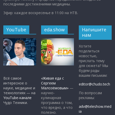
последними достижениями медицины.
Эфир: каждое воскресенье в 11:00 на НТВ.
YouTube
eda.show
Напишите
нам
Хотите
поделиться
новостью,
прислать тему
для сюжета? Мы
будем рады
вашим письмам:
Всё самое
«Живая еда с
интересное о
Сергеем
editor@chudo.tech
науке, медицине и
Малозёмовым»
—
По вопросам
технологиях — на
научно-
рекламы:
YouTube-канале
кулинарная
Чудо Техники.
программа о том,
adv@teleshow.med
что вредно, а что
ia
полезно.