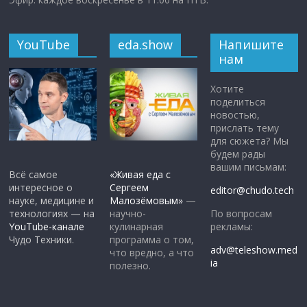
YouTube
eda.show
Напишите
нам
Хотите
поделиться
новостью,
прислать тему
для сюжета? Мы
будем рады
вашим письмам:
Всё самое
«Живая еда с
интересное о
Сергеем
editor@chudo.tech
науке, медицине и
Малозёмовым»
—
По вопросам
технологиях — на
научно-
рекламы:
YouTube-канале
кулинарная
Чудо Техники.
программа о том,
adv@teleshow.med
что вредно, а что
ia
полезно.