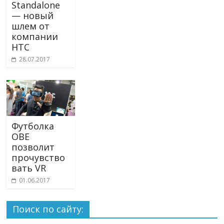
Standalone
— новый
шлем от
компании
HTC
28.07.2017
Футболка
OBE
позволит
прочувство
вать VR
01.06.2017
Поиск по сайту: