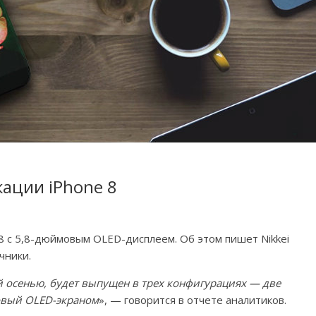
кации iPhone 8
 8 с 5,8-дюймовым OLED-дисплеем. Об этом пишет Nikkei
чники.
й осенью, будет выпущен в трех конфигурациях — две
овый OLED-экраном
», — говорится в отчете аналитиков.