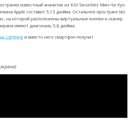
странял известный аналитик из KGI Securities Мин-Чи Куо.
агмана Apple составит 5,15 дюйма. Остальное пространство
», на которой расположены виртуальные кнопки и сканер
 экрана имеют диагональ 5,8 дюйма.
а Lightning
и вместо него смартфон получит
экране):