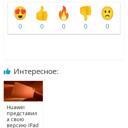
0
0
0
0
0
Интересное:
Huawei
представил
а свою
версию iPad