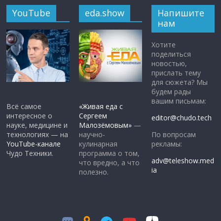
YouTube
eda.show
Напишите
нам
Хотите
поделиться
новостью,
прислать тему
для сюжета? Мы
будем рады
вашим письмам:
Всё самое
«Живая еда с
интересное о
Сергеем
editor@chudo.tech
науке, медицине и
Малозёмовым»
—
По вопросам
технологиях — на
научно-
рекламы:
YouTube-канале
кулинарная
Чудо Техники.
программа о том,
adv@teleshow.med
что вредно, а что
ia
полезно.