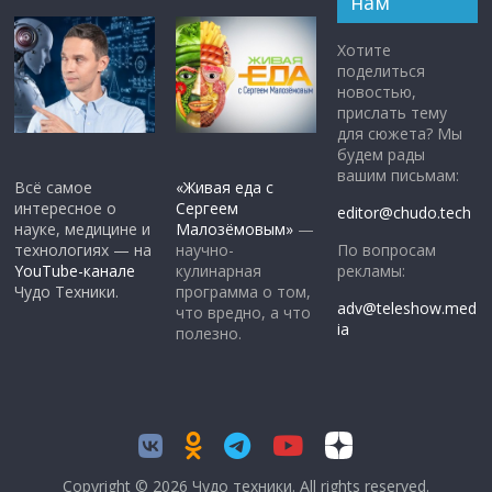
нам
Хотите
поделиться
новостью,
прислать тему
для сюжета? Мы
будем рады
вашим письмам:
Всё самое
«Живая еда с
интересное о
Сергеем
editor@chudo.tech
науке, медицине и
Малозёмовым»
—
По вопросам
технологиях — на
научно-
рекламы:
YouTube-канале
кулинарная
Чудо Техники.
программа о том,
adv@teleshow.med
что вредно, а что
ia
полезно.
Copyright © 2026
Чудо техники
. All rights reserved.