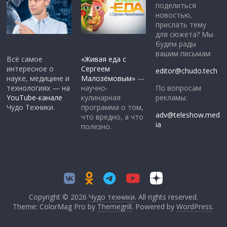
поделиться
новостью,
прислать тему
для сюжета? Мы
будем рады
вашим письмам:
Всё самое
«Живая еда с
интересное о
Сергеем
editor@chudo.tech
науке, медицине и
Малозёмовым»
—
По вопросам
технологиях — на
научно-
рекламы:
YouTube-канале
кулинарная
Чудо Техники.
программа о том,
adv@teleshow.med
что вредно, а что
ia
полезно.
Copyright © 2026
Чудо техники
. All rights reserved.
Theme: ColorMag Pro by
Themegrill
. Powered by
WordPress
.