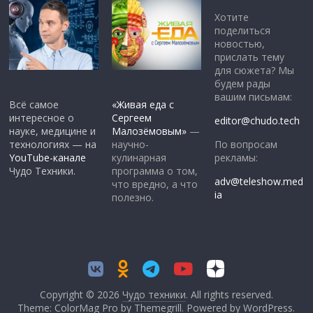
Хотите
поделиться
новостью,
прислать тему
для сюжета? Мы
будем рады
вашим письмам:
Всё самое
«Живая еда с
интересное о
Сергеем
editor@chudo.tech
науке, медицине и
Малозёмовым»
—
По вопросам
технологиях — на
научно-
рекламы:
YouTube-канале
кулинарная
Чудо Техники.
программа о том,
adv@teleshow.med
что вредно, а что
ia
полезно.
Copyright © 2026
Чудо техники
. All rights reserved.
Theme: ColorMag Pro by
Themegrill
. Powered by
WordPress
.