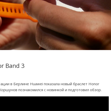
r Band 3
тации в Берлине Huawei показала новый браслет Honor
 Коршунов познакомился с новинкой и подготовил обзор.