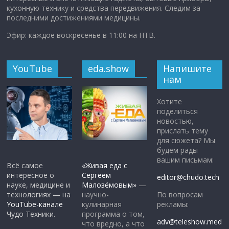
кухонную технику и средства передвижения. Следим за
последними достижениями медицины.
Эфир: каждое воскресенье в 11:00 на НТВ.
YouTube
eda.show
Напишите
нам
Хотите
поделиться
новостью,
прислать тему
для сюжета? Мы
будем рады
вашим письмам:
Всё самое
«Живая еда с
интересное о
Сергеем
editor@chudo.tech
науке, медицине и
Малозёмовым»
—
По вопросам
технологиях — на
научно-
рекламы:
YouTube-канале
кулинарная
Чудо Техники.
программа о том,
adv@teleshow.med
что вредно, а что