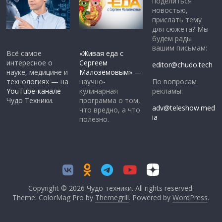
поделиться
новостью,
прислать тему
для сюжета? Мы
будем рады
вашим письмам:
Всё самое
«Живая еда с
интересное о
Сергеем
editor@chudo.tech
науке, медицине и
Малозёмовым»
—
По вопросам
технологиях — на
научно-
рекламы:
YouTube-канале
кулинарная
Чудо Техники.
программа о том,
adv@teleshow.med
что вредно, а что
ia
полезно.
Copyright © 2026
Чудо техники
. All rights reserved.
Theme: ColorMag Pro by
Themegrill
. Powered by
WordPress
.