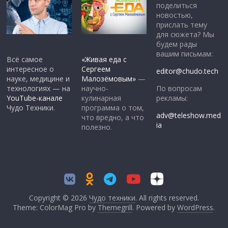
поделиться
новостью,
прислать тему
для сюжета? Мы
будем рады
вашим письмам:
Всё самое
«Живая еда с
интересное о
Сергеем
editor@chudo.tech
науке, медицине и
Малозёмовым»
—
По вопросам
технологиях — на
научно-
рекламы:
YouTube-канале
кулинарная
Чудо Техники.
программа о том,
adv@teleshow.med
что вредно, а что
ia
полезно.
Copyright © 2026
Чудо техники
. All rights reserved.
Theme: ColorMag Pro by
Themegrill
. Powered by
WordPress
.