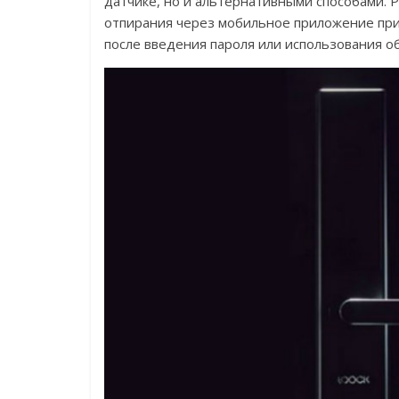
датчике, но и альтернативными способами. 
отпирания через мобильное приложение при 
после введения пароля или использования о