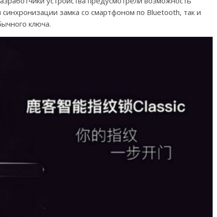
Разработчики устройства предусмотрели возможность
синхронизации замка со смартфоном по Bluetooth, так и
бычного ключа.