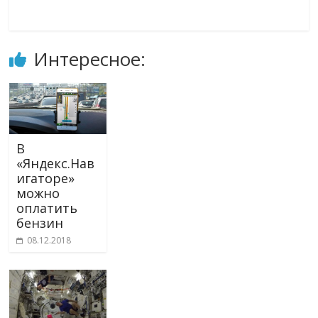
Интересное:
В
«Яндекс.Нав
игаторе»
можно
оплатить
бензин
08.12.2018