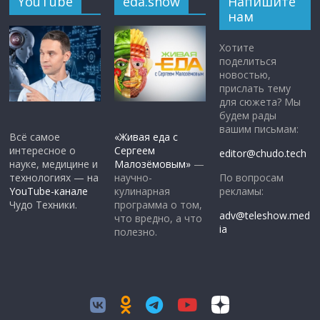
YouTube
eda.show
Напишите
нам
Хотите
поделиться
новостью,
прислать тему
для сюжета? Мы
будем рады
вашим письмам:
Всё самое
«Живая еда с
интересное о
Сергеем
editor@chudo.tech
науке, медицине и
Малозёмовым»
—
По вопросам
технологиях — на
научно-
рекламы:
YouTube-канале
кулинарная
Чудо Техники.
программа о том,
adv@teleshow.med
что вредно, а что
ia
полезно.