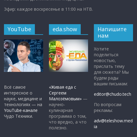
Эфир: каждое воскресенье в 11:00 на НТВ.
YouTube
eda.show
Напишите
нам
Хотите
поделиться
новостью,
прислать тему
для сюжета? Мы
будем рады
вашим письмам:
Всё самое
«Живая еда с
интересное о
Сергеем
editor@chudo.tech
науке, медицине и
Малозёмовым»
—
По вопросам
технологиях — на
научно-
рекламы:
YouTube-канале
кулинарная
Чудо Техники.
программа о том,
adv@teleshow.med
что вредно, а что
ia
полезно.