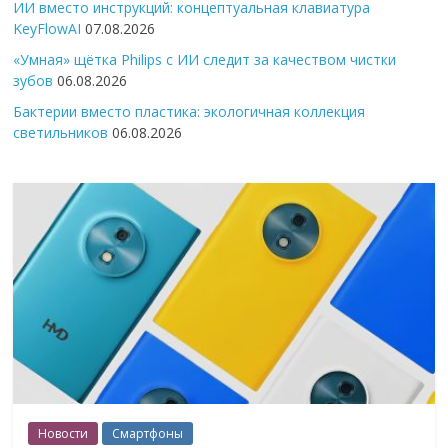
ИИ вместо инструкций: концептуальная клавиатура
KeyFlowAI
07.08.2026
«Умная» щётка Philips с ИИ следит за качеством чистки
зубов
06.08.2026
Бактерии вместо пластика: экологичная коллекция
светильников
06.08.2026
Новости
Смартфоны