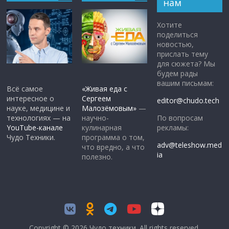
нам
Хотите
поделиться
новостью,
прислать тему
для сюжета? Мы
будем рады
вашим письмам:
Всё самое
«Живая еда с
интересное о
Сергеем
editor@chudo.tech
науке, медицине и
Малозёмовым»
—
По вопросам
технологиях — на
научно-
рекламы:
YouTube-канале
кулинарная
Чудо Техники.
программа о том,
adv@teleshow.med
что вредно, а что
ia
полезно.
Copyright © 2026
Чудо техники
. All rights reserved.